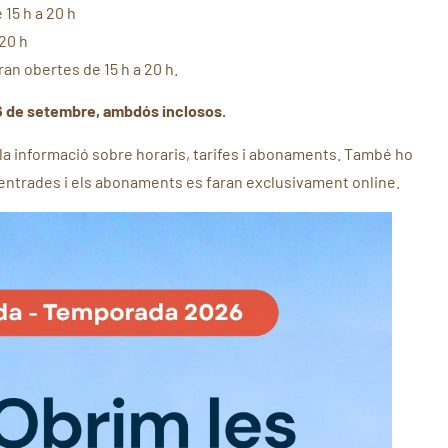
 15 h a 20 h
 20 h
ran obertes de 15 h a 20 h.
 6 de setembre, ambdós inclosos.
 la informació sobre horaris, tarifes i abonaments. També ho
 entrades i els abonaments es faran exclusivament online.