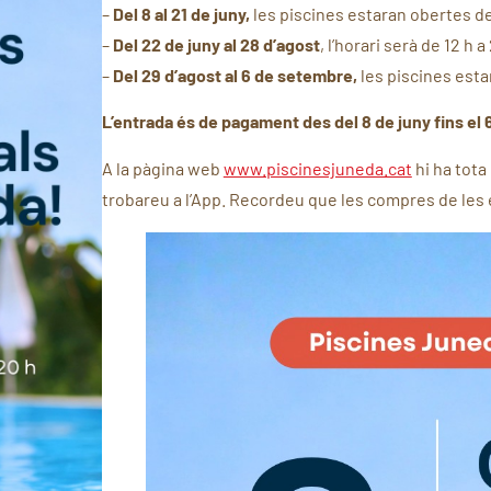
–
Del 8 al 21 de juny,
les piscines estaran obertes de
–
Del 22 de juny al 28 d’agost
, l’horari serà de 12 h a
–
Del 29 d’agost al 6 de setembre,
les piscines esta
L’entrada és de pagament des del 8 de juny fins el
A la pàgina web
www.piscinesjuneda.cat
hi ha tota
trobareu a l’App. Recordeu que les compres de les