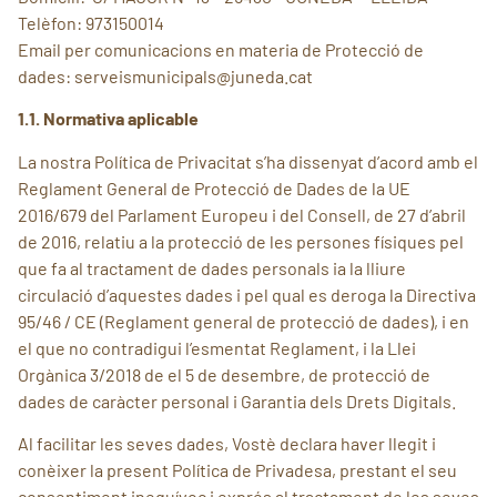
Telèfon: 973150014
Email per comunicacions en materia de Protecció de
dades: serveismunicipals@juneda.cat
1.1. Normativa aplicable
La nostra Política de Privacitat s’ha dissenyat d’acord amb el
Reglament General de Protecció de Dades de la UE
2016/679 del Parlament Europeu i del Consell, de 27 d’abril
de 2016, relatiu a la protecció de les persones físiques pel
que fa al tractament de dades personals ia la lliure
circulació d’aquestes dades i pel qual es deroga la Directiva
95/46 / CE (Reglament general de protecció de dades), i en
el que no contradigui l’esmentat Reglament, i la Llei
Orgànica 3/2018 de el 5 de desembre, de protecció de
dades de caràcter personal i Garantia dels Drets Digitals.
Al facilitar les seves dades, Vostè declara haver llegit i
conèixer la present Política de Privadesa, prestant el seu
consentiment inequívoc i exprés al tractament de les seves