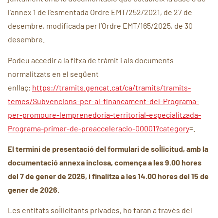
l’annex 1 de l’esmentada Ordre EMT/252/2021, de 27 de
desembre, modificada per l’Ordre EMT/165/2025, de 30
desembre.
Podeu accedir a la fitxa de tràmit i als documents
normalitzats en el següent
enllaç:
https://tramits.gencat.cat/ca/tramits/tramits-
temes/Subvencions-per-al-financament-del-Programa-
per-promoure-lemprenedoria-territorial-especialitzada-
Programa-primer-de-preacceleracio-00001?category
=.
El termini de presentació del formulari de sol·licitud, amb la
documentació annexa inclosa, comença a les 9.00 hores
del 7 de gener de 2026, i finalitza a les 14.00 hores del 15 de
gener de 2026.
Les entitats sol·licitants privades, ho faran a través del