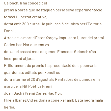
Gelonch, li ha concedit el
premi a obres que destaquen per la seva experimentació
formal i llibertat creativa,
dotat amb 300 euros i la publicació de l’obra per l’Editorial
Fonoll.
Arran de la mort d‘Ester Xargay, impulsora i jurat del premi
Carles Hac Mor que ens va
deixar el passat mes de gener, Francesc Gelonch s’ha
incorporat al jurat.
El lliurament de premis i la presentació dels poemaris
guardonats editats per Fonoll es
durà a terme el 20 d’agost als Rentadors de Juneda en el
marc de la Nit Poètica Premi
Joan Duch i Premi Carles Hac Mor.
Mireia Ibáñez Cid es dona a conèixer amb Esta negra mala
herba.