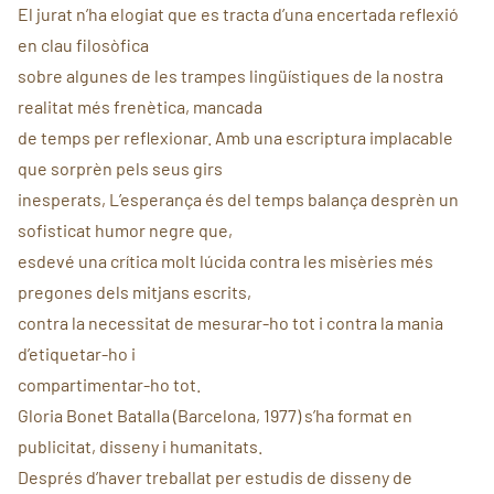
El jurat n’ha elogiat que es tracta d’una encertada reflexió
en clau filosòfica
sobre algunes de les trampes lingüístiques de la nostra
realitat més frenètica, mancada
de temps per reflexionar. Amb una escriptura implacable
que sorprèn pels seus girs
inesperats, L’esperança és del temps balança desprèn un
sofisticat humor negre que,
esdevé una crítica molt lúcida contra les misèries més
pregones dels mitjans escrits,
contra la necessitat de mesurar-ho tot i contra la mania
d’etiquetar-ho i
compartimentar-ho tot.
Gloria Bonet Batalla (Barcelona, 1977) s’ha format en
publicitat, disseny i humanitats.
Després d’haver treballat per estudis de disseny de